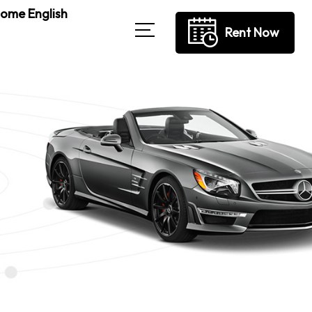
ome English
Rent Now
→