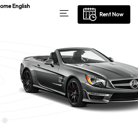
ome English
Rent Now
→